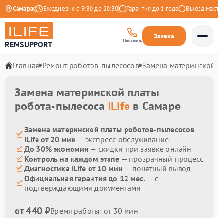
 на Яндекс
Самара
Ежедневно с 9:30 до 20:30
Гарантия до 1 года
Выезд мастер
Заявка
Позвонить
REMSUPPORT
Главная
Ремонт роботов-пылесосов
Замена материнской
Замена материнской платы
робота-пылесоса
iLife
в Самаре
Замена материнской платы роботов-пылесосов
iLife от 20 мин
— экспресс-обслуживание
До 30% экономии
— скидки при заявке онлайн
Контроль на каждом этапе
— прозрачный процесс
Диагностика iLife от 10 мин
— понятный вывод
Официальная гарантия до 12 мес.
— с
подтверждающими документами
от 440 ₽
Время работы: от 30 мин