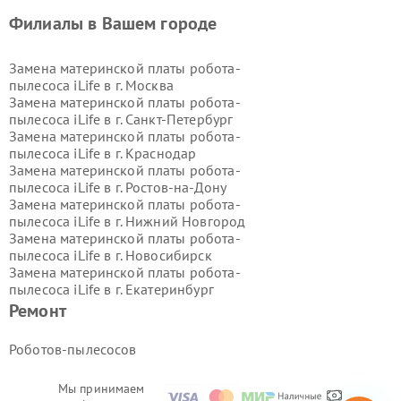
Филиалы в Вашем городе
Замена материнской платы робота-
пылесоса iLife в г.
Москва
Замена материнской платы робота-
пылесоса iLife в г.
Санкт-Петербург
Замена материнской платы робота-
пылесоса iLife в г.
Краснодар
Замена материнской платы робота-
пылесоса iLife в г.
Ростов-на-Дону
Замена материнской платы робота-
пылесоса iLife в г.
Нижний Новгород
Замена материнской платы робота-
пылесоса iLife в г.
Новосибирск
Замена материнской платы робота-
пылесоса iLife в г.
Екатеринбург
Замена материнской платы робота-
Ремонт
пылесоса iLife в г.
Казань
Замена материнской платы робота-
Роботов-пылесосов
пылесоса iLife в г.
Воронеж
Замена материнской платы робота-
Мы принимаем
пылесоса iLife в г.
Волгоград