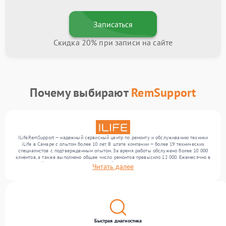
Записаться
Скидка 20% при записи на сайте
Почему выбирают
RemSupport
ILifeRemSupport — надежный сервисный центр по ремонту и обслуживанию техники
iLife в Самаре с опытом более 10 лет. В штате компании — более 19 технических
специалистов с подтвержденным опытом. За время работы обслужено более 10 000
клиентов, а также выполнено общее число ремонтов превысило 12 000. Ежемесячно в
сервисный центр поступает от 300 устройств, включая , , . Мы работаем с широким
Читать далее
спектром неисправностей и поддерживаем высокий стандарт качества благодаря
использованию современного оборудования.
Быстрая диагностика