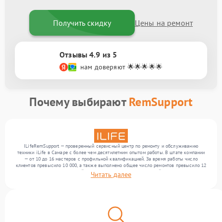
Получить скидку
Цены на ремонт
Отзывы 4.9 из 5
нам доверяют 🌟🌟🌟🌟🌟
Почему выбирают
RemSupport
ILifeRemSupport — проверенный сервисный центр по ремонту и обслуживанию
техники iLife в Самаре с более чем десятилетним опытом работы. В штате компании
— от 10 до 16 мастеров с профильной квалификацией. За время работы число
клиентов превысило 10 000, а также выполнено общее число ремонтов превысило 12
000. Ежемесячно в сервисный центр поступает более 300 устройств, включая , , . Мы
Читать далее
работаем с широким спектром неисправностей и обеспечиваем надежный результат
благодаря использованию современного оборудования.