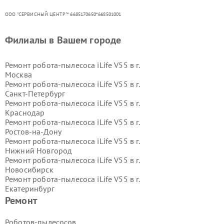
ООО "СЕРВИСНЫЙ ЦЕНТР"* 6685170650*668501001
Филиалы в Вашем городе
Ремонт робота-пылесоса iLife V55 в г.
Москва
Ремонт робота-пылесоса iLife V55 в г.
Санкт-Петербург
Ремонт робота-пылесоса iLife V55 в г.
Краснодар
Ремонт робота-пылесоса iLife V55 в г.
Ростов-на-Дону
Ремонт робота-пылесоса iLife V55 в г.
Нижний Новгород
Ремонт робота-пылесоса iLife V55 в г.
Новосибирск
Ремонт робота-пылесоса iLife V55 в г.
Екатеринбург
Ремонт робота-пылесоса iLife V55 в г.
Ремонт
Казань
Ремонт робота-пылесоса iLife V55 в г.
Роботов-пылесосов