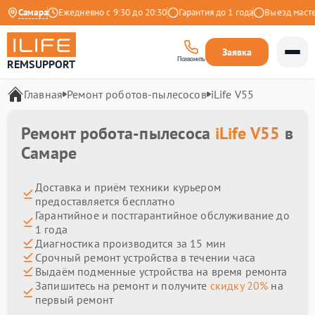
на Яндекс
Самара
Ежедневно с 9:30 до 20:30
Гарантия до 1 года
Выезд мастера
Заявка
Позвонить
REMSUPPORT
Главная
Ремонт роботов-пылесосов
iLife V55
Ремонт робота-пылесоса
iLife V55
в
Самаре
Доставка и приём техники курьером
предоставляется бесплатно
Гарантийное и постгарантийное обслуживание до
1 года
Диагностика производится за 15 мин
Срочный ремонт устройства в течении часа
Выдаём подменные устройства на время ремонта
Запишитесь на ремонт и получите
скидку 20%
на
первый ремонт