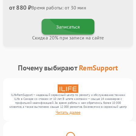
от 880 ₽
Время работы: от 30 мин
Записаться
Скидка 20% при записи на сайте
Почему выбирают
RemSupport
ILifeRemSupport — надежный сервисный центр по ремонту и обслуживанию техники
iLife в Самаре со стажем от 10 лет. В штате компании — свыше 14 инженеров с
профильной квалификацией. За время работы к нам обратились более 10 000
клиентов, а также выполнено свыше 12 000 ремонтов. Ежемесячно в сервисный центр
поступает более 300 обращений, включая , , . Мы выполняем ремонт различного
Читать далее
уровня сложности и предлагаем стабильный уровень сервиса благодаря
использованию современного оборудования.