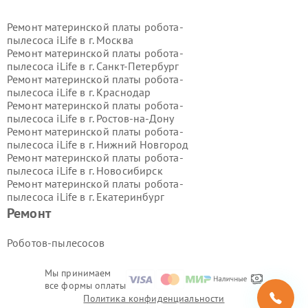
Ремонт материнской платы робота-
пылесоса iLife в г.
Москва
Ремонт материнской платы робота-
пылесоса iLife в г.
Санкт-Петербург
Ремонт материнской платы робота-
пылесоса iLife в г.
Краснодар
Ремонт материнской платы робота-
пылесоса iLife в г.
Ростов-на-Дону
Ремонт материнской платы робота-
пылесоса iLife в г.
Нижний Новгород
Ремонт материнской платы робота-
пылесоса iLife в г.
Новосибирск
Ремонт материнской платы робота-
пылесоса iLife в г.
Екатеринбург
Ремонт материнской платы робота-
Ремонт
пылесоса iLife в г.
Казань
Ремонт материнской платы робота-
Роботов-пылесосов
пылесоса iLife в г.
Воронеж
Ремонт материнской платы робота-
Мы принимаем
пылесоса iLife в г.
Волгоград
все формы оплаты
Ремонт материнской платы робота-
Политика конфиденциальности
пылесоса iLife в г.
Самара