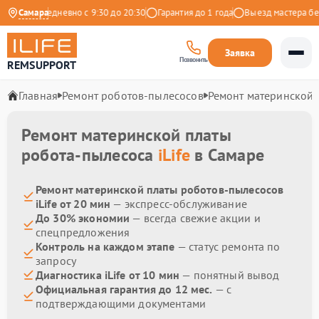
декс
Самара
Ежедневно с 9:30 до 20:30
Гарантия до 1 года
Выезд мастера бесп
Заявка
Позвонить
REMSUPPORT
Главная
Ремонт роботов-пылесосов
Ремонт материнской 
Ремонт материнской платы
робота-пылесоса
iLife
в Самаре
Ремонт материнской платы роботов-пылесосов
iLife от 20 мин
— экспресс-обслуживание
До 30% экономии
— всегда свежие акции и
спецпредложения
Контроль на каждом этапе
— статус ремонта по
запросу
Диагностика iLife от 10 мин
— понятный вывод
Официальная гарантия до 12 мес.
— с
подтверждающими документами