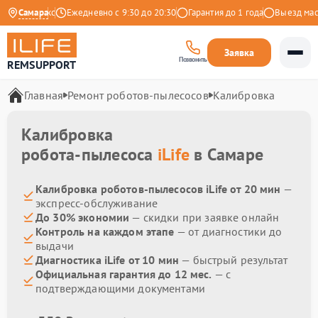
9 на Яндекс
Самара
Ежедневно с 9:30 до 20:30
Гарантия до 1 года
Выезд масте
Заявка
Позвонить
REMSUPPORT
Главная
Ремонт роботов-пылесосов
Калибровка
Калибровка
робота-пылесоса
iLife
в Самаре
Калибровка роботов-пылесосов iLife от 20 мин
—
экспресс-обслуживание
До 30% экономии
— скидки при заявке онлайн
Контроль на каждом этапе
— от диагностики до
выдачи
Диагностика iLife от 10 мин
— быстрый результат
Официальная гарантия до 12 мес.
— с
подтверждающими документами