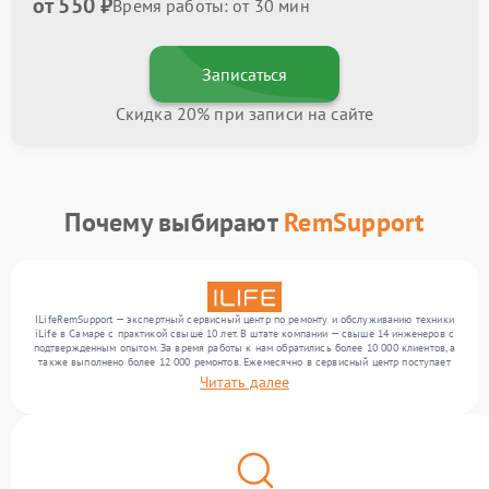
от 550 ₽
Время работы: от 30 мин
Записаться
Скидка 20% при записи на сайте
Почему выбирают
RemSupport
ILifeRemSupport — экспертный сервисный центр по ремонту и обслуживанию техники
iLife в Самаре с практикой свыше 10 лет. В штате компании — свыше 14 инженеров с
подтвержденным опытом. За время работы к нам обратились более 10 000 клиентов, а
также выполнено более 12 000 ремонтов. Ежемесячно в сервисный центр поступает
свыше 300 единиц техники, включая , , . Мы выполняем ремонт различного уровня
Читать далее
сложности и предлагаем стабильный уровень сервиса благодаря опыту команды.