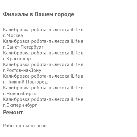
Филиалы в Вашем городе
Калибровка робота-пылесоса iLife в
г.
Москва
Калибровка робота-пылесоса iLife в
г.
Санкт-Петербург
Калибровка робота-пылесоса iLife в
г.
Краснодар
Калибровка робота-пылесоса iLife в
г.
Ростов-на-Дону
Калибровка робота-пылесоса iLife в
г.
Нижний Новгород
Калибровка робота-пылесоса iLife в
г.
Новосибирск
Калибровка робота-пылесоса iLife в
г.
Екатеринбург
Калибровка робота-пылесоса iLife в
Ремонт
г.
Казань
Калибровка робота-пылесоса iLife в
Роботов-пылесосов
г.
Воронеж
Калибровка робота-пылесоса iLife в