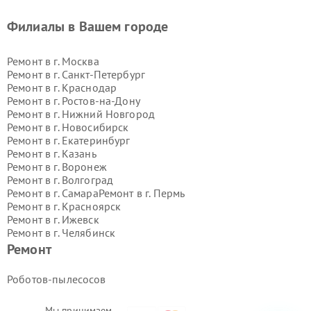
Филиалы в Вашем городе
Ремонт в г.
Москва
Ремонт в г.
Санкт-Петербург
Ремонт в г.
Краснодар
Ремонт в г.
Ростов-на-Дону
Ремонт в г.
Нижний Новгород
Ремонт в г.
Новосибирск
Ремонт в г.
Екатеринбург
Ремонт в г.
Казань
Ремонт в г.
Воронеж
Ремонт в г.
Волгоград
Ремонт в г.
Самара
Ремонт в г.
Пермь
Ремонт в г.
Красноярск
Ремонт в г.
Ижевск
Ремонт в г.
Челябинск
Ремонт в г.
Тюмень
Ремонт в г.
Уфа
Ремонт
Ремонт в г.
Омск
Ремонт в г.
Иркутск
Ремонт в г.
Ярославль
Роботов-пылесосов
Ремонт в г.
Саратов
Ремонт в г.
Барнаул
Мы принимаем