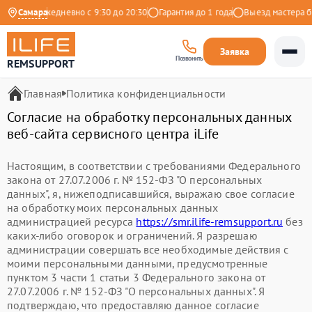
Яндекс
Самара
Ежедневно с 9:30 до 20:30
Гарантия до 1 года
Выезд мастера бе
Заявка
Позвонить
REMSUPPORT
Главная
Политика конфиденциальности
Согласие на обработку персональных данных
веб-сайта сервисного центра iLife
Настоящим, в соответствии с требованиями Федерального
закона от 27.07.2006 г. № 152-ФЗ "О персональных
данных", я, нижеподписавшийся, выражаю свое согласие
на обработку моих персональных данных
администрацией ресурса
https://smr.ilife-remsupport.ru
без
каких-либо оговорок и ограничений. Я разрешаю
администрации совершать все необходимые действия с
моими персональными данными, предусмотренные
пунктом 3 части 1 статьи 3 Федерального закона от
27.07.2006 г. № 152-ФЗ "О персональных данных". Я
подтверждаю, что предоставляю данное согласие